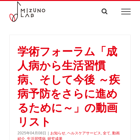
Skip
to
content
学術フォーラム「成
人病から生活習慣
病、そして今後 ～疾
病予防をさらに進め
るために～」の動画
リスト
2025年04月08日
|
お知らせ
,
ヘルスケアサービス
,
全て
,
動画
紹介
,
生活習慣病
,
研究成果