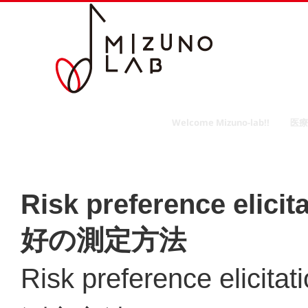
Skip
to
content
Welcome Mizuno-lab!!
医療
Risk preference eli
好の測定方法
Risk preference eli