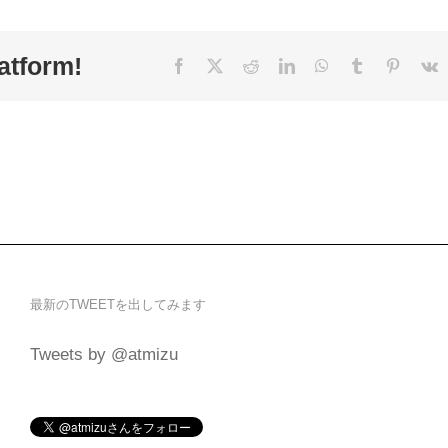
atform!
Facebook
X
Reddit
LinkedIn
WhatsApp
Tumblr
Pinteres
V
最新のTWEETを出してみます
Tweets by @atmizu