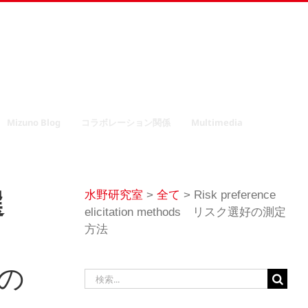
Mizuno Blog
コラボレーション関係
Multimedia
水野研究室
>
全て
>
Risk preference
選
elicitation methods リスク選好の測定
方法
好の
検
索