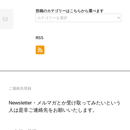
投稿のカテゴリーはこちらから選べます
投
t
k
電
子
稿
メ
の
ー
ル
RSS
カ
テ
ゴ
リ
ー
は
こ
ご連絡先登録
ち
ら
Newsletter・メルマガとか受け取ってみたいという
か
人は是非ご連絡先をお願いいたします。
ら
選
べ