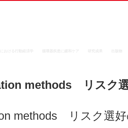
における行動経済学
循環器疾患に緩和ケア
研究成果
出版物
citation methods リスク
citation methods リスク選