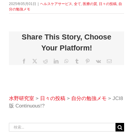
2025年05月01日
|
ヘルスケアサービス
,
全て
,
医療の質
,
日々の投稿
,
自
分の勉強メモ
Share This Story, Choose
Your Platform!
Facebook
X
Reddit
LinkedIn
WhatsApp
Tumblr
Pinterest
Vk
電
子
メ
ー
ル
水野研究室
>
日々の投稿
>
自分の勉強メモ
>
JCI8
版 Continuous!?
検