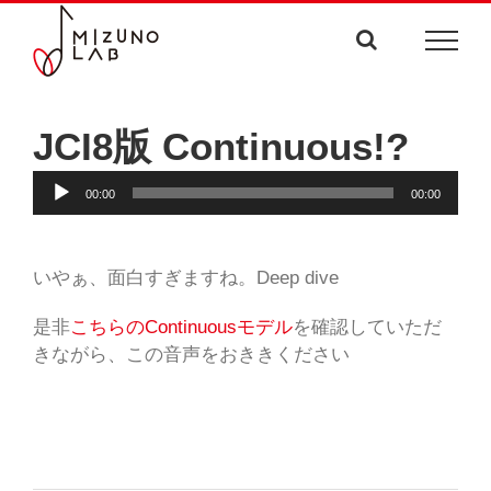
Skip
to
content
JCI8版 Continuous!?
音
00:00
00:00
声
プ
レ
いやぁ、面白すぎますね。Deep dive
ー
ヤ
是非
こちらのContinuousモデル
を確認していただ
ー
きながら、この音声をおききください