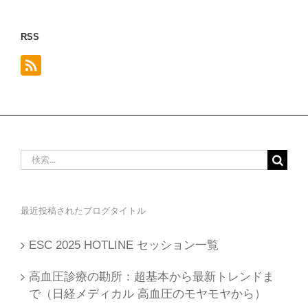
稿
の
RSS
カ
テ
ゴ
リ
ー
は
こ
検
ち
索
ら
…
か
ら
最近投稿されたブログタイトル
選
べ
ESC 2025 HOTLINE セッション一覧
ま
高血圧診療の勘所：超基本から最新トレンドま
す
で（日経メディカル 高血圧のモヤモヤから）